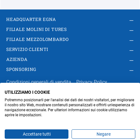
HEADQUARTER EGNA
FILIALE MOLINI DI TURES
FILIALE MEZZOLOMBARDO
SERVIZIO CLIENTI
AZIENDA
SPONSORING
Condizioni generali di vendita
Privacy Policy
UTILIZZIAMO I COOKIE
Impressum
Modifica impostazioni dei cookie
Potremmo posizionarli per l'analisi dei dati dei nostri visitatori, per migliorare
Amministrazione
il nostro sito Web, mostrare contenuti personalizzati e offrirti un'esperienza di
navigazione eccezionale. Per ulteriori informazioni sui cookie utilizziamo
aprire le impostazioni.
Part. IVA IT00676670219
Accettare tutti
Negare