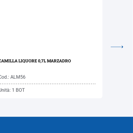
CAMILLA LIQUORE 0,7L MARZADRO
KRANEWI
0,7L RON
Cod.: ALM56
Cod.: RO
Unità: 1 BOT
Unità: 1 