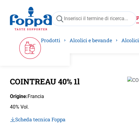
ricerca
Passa alla navigazione principale
Prodotti
Alcolici e bevande
Alcolici
COINTREAU 40% 1l
Salta 
Origine:
Francia
40% Vol.
Scheda tecnica Foppa