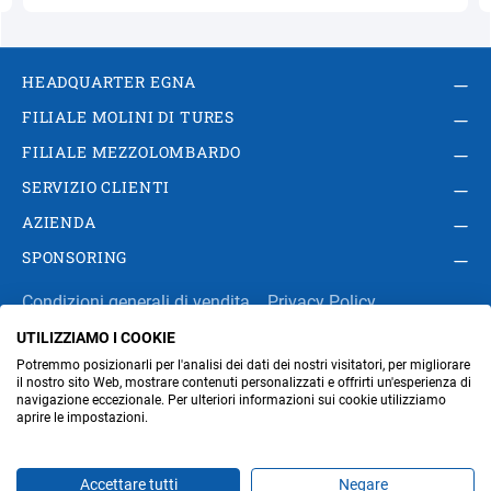
HEADQUARTER EGNA
FILIALE MOLINI DI TURES
FILIALE MEZZOLOMBARDO
SERVIZIO CLIENTI
AZIENDA
SPONSORING
Condizioni generali di vendita
Privacy Policy
UTILIZZIAMO I COOKIE
Impressum
Modifica impostazioni dei cookie
Potremmo posizionarli per l'analisi dei dati dei nostri visitatori, per migliorare
Amministrazione
il nostro sito Web, mostrare contenuti personalizzati e offrirti un'esperienza di
navigazione eccezionale. Per ulteriori informazioni sui cookie utilizziamo
aprire le impostazioni.
Part. IVA IT00676670219
Accettare tutti
Negare