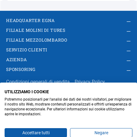
HEADQUARTER EGNA
FILIALE MOLINI DI TURES
FILIALE MEZZOLOMBARDO
SERVIZIO CLIENTI
AZIENDA
SPONSORING
Condizioni generali di vendita
Privacy Policy
UTILIZZIAMO I COOKIE
Impressum
Modifica impostazioni dei cookie
Potremmo posizionarli per l'analisi dei dati dei nostri visitatori, per migliorare
Amministrazione
il nostro sito Web, mostrare contenuti personalizzati e offrirti un'esperienza di
navigazione eccezionale. Per ulteriori informazioni sui cookie utilizziamo
aprire le impostazioni.
Part. IVA IT00676670219
Accettare tutti
Negare