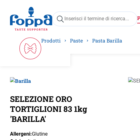
ricerca
Passa alla navigazione principale
Prodotti
Paste
Pasta Barilla
Salta 
SELEZIONE ORO
TORTIGLIONI 83 1kg
'BARILLA'
Allergeni:
Glutine