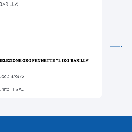
SELEZIONE ORO PENNETTE 72 1KG 'BARILLA'
PASTA UO
Cod.: BAS72
Cod.: BA
Unità: 1 SAC
Unità: 1 N