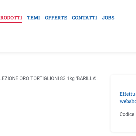
PRODOTTI
TEMI
OFFERTE
CONTATTI
JOBS
la galleria di immagini
Effettu
websho
Codice 