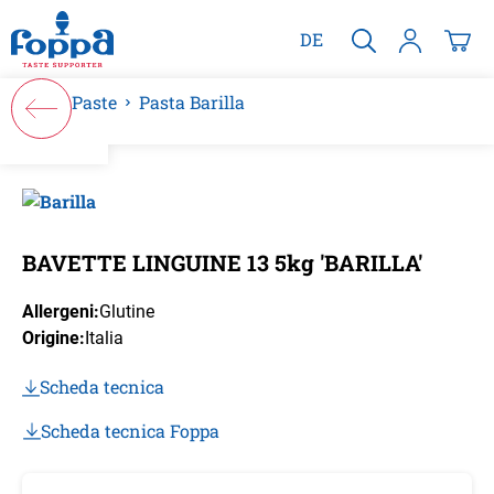
nuto principale
DE
Paste
Pasta Barilla
Salta la galleria di immagini
BAVETTE LINGUINE 13 5kg 'BARILLA'
Allergeni:
Glutine
Origine:
Italia
Scheda tecnica
Scheda tecnica Foppa