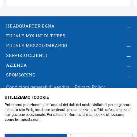
HEADQUARTER EGNA
FILIALE MOLINI DI TURES
FILIALE MEZZOLOMBARDO
SERVIZIO CLIENTI
AZIENDA
SPONSORING
Condizioni generali di vendita
Privacy Policy
UTILIZZIAMO I COOKIE
Impressum
Modifica impostazioni dei cookie
Potremmo posizionarli per l'analisi dei dati dei nostri visitatori, per migliorare
Amministrazione
il nostro sito Web, mostrare contenuti personalizzati e offrirti un'esperienza di
navigazione eccezionale. Per ulteriori informazioni sui cookie utilizziamo
aprire le impostazioni.
Part. IVA IT00676670219