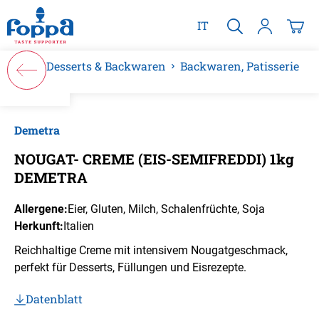
alt springen
IT
Desserts & Backwaren
Backwaren, Patisserie
Bildergalerie überspringen
Demetra
NOUGAT- CREME (EIS-SEMIFREDDI) 1kg
DEMETRA
Allergene:
Eier
, Gluten
, Milch
, Schalenfrüchte
, Soja
Herkunft:
Italien
Reichhaltige Creme mit intensivem Nougatgeschmack,
perfekt für Desserts, Füllungen und Eisrezepte.
Datenblatt