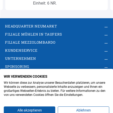
Einheit: 6 NR.
HEADQUARTER NEUMARKT
FILIALE MÜHLEN IN TAUFERS
FILIALE MEZZOLOMBARDO
KUNDENSERVICE
UNTERNEHMEN
SPONSORING
WIR VERWENDEN COOKIES
AGB
Privacy Policy
Impressum
Wir können diese zur Analyse unserer Besucherdaten platzieren, um unsere
Cookie-Einstellungen ändern
Verwaltung
Webseite zu verbessern, personalisierte Inhalte anzuzeigen und Ihnen ein
großartiges Webseiten-Erlebnis zu bieten. Für weitere Informationen zu den
von uns verwendeten Cookies öffnen Sie die Einstellungen.
Steuer- und MwSt.- Nr. IT00676670219
Alle akzeptieren
Ablehnen