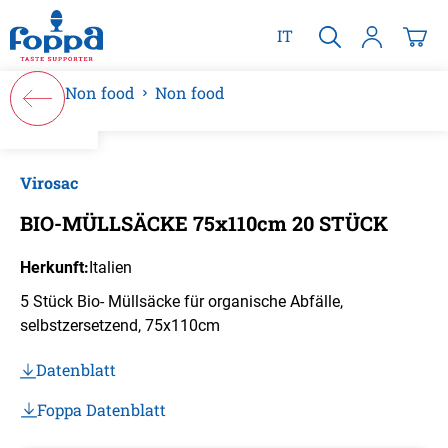
alt springen
IT
Non food
Non food
Bildergalerie überspringen
Virosac
BIO-MÜLLSÄCKE 75x110cm 20 STÜCK
Herkunft:
Italien
5 Stück Bio- Müllsäcke für organische Abfälle,
selbstzersetzend, 75x110cm
Datenblatt
Foppa Datenblatt