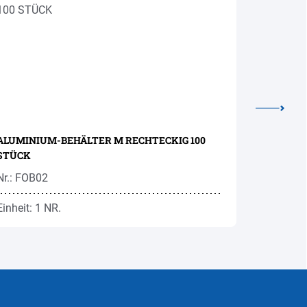
ALUMINIUM-BEHÄLTER M RECHTECKIG 100
PAPP-BEC
STÜCK
210ML 10
Nr.: FOB02
Nr.: HPK3
Einheit: 1 NR.
Einheit: 1