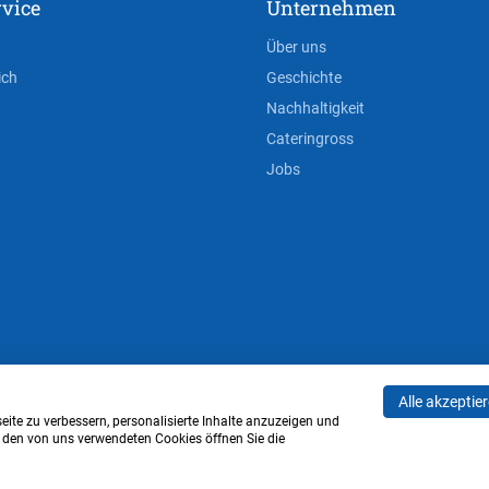
vice
Unternehmen
Über uns
ich
Geschichte
Nachhaltigkeit
Cateringross
Jobs
Alle akzeptie
AGB
Privacy Policy
Impressum
Cookie-Einstell
ite zu verbessern, personalisierte Inhalte anzuzeigen und
u den von uns verwendeten Cookies öffnen Sie die
Verwaltung