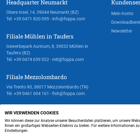
Headquarter Neumarkt
Kundenser
Obere Insel, 14, 39044 Neumarkt (BZ)
Mein Konto
Tel. +39 0471 820 095
- info@foppa.com
Downloadbere
Newsletter
Filiale Mühlen in Taufers
Gewerbepark Aurinum, 8, 39032 Mühlen in
Taufers (BZ)
Tel. +39 0474 659 022
- mit@foppa.com
Filiale Mezzolombardo
Via Trento 90, 38017 Mezzolombardo (TN)
Tel. +39 0461 604 161
- fish@foppa.com
WIR VERWENDEN COOKIES
Steuer- und MwSt.- Nr. IT00676670219
Wir können diese zur Analyse unserer Besucherdaten platzieren, um unsere Webse
Ihnen ein großartiges Webseiten-Erlebnis zu bieten. Für weitere Informationen z
Einstellungen.