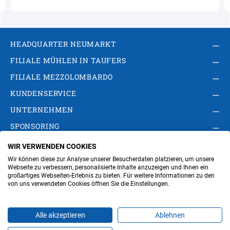
HEADQUARTER NEUMARKT
FILIALE MÜHLEN IN TAUFERS
FILIALE MEZZOLOMBARDO
KUNDENSERVICE
UNTERNEHMEN
SPONSORING
WIR VERWENDEN COOKIES
AGB
Privacy Policy
Impressum
Wir können diese zur Analyse unserer Besucherdaten platzieren, um unsere
Cookie-Einstellungen ändern
Verwaltung
Webseite zu verbessern, personalisierte Inhalte anzuzeigen und Ihnen ein
großartiges Webseiten-Erlebnis zu bieten. Für weitere Informationen zu den
von uns verwendeten Cookies öffnen Sie die Einstellungen.
Steuer- und MwSt.- Nr. IT00676670219
Alle akzeptieren
Ablehnen