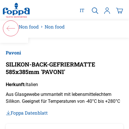
alt springen
IT
Non food
Non food
Bildergalerie überspringen
Pavoni
SILIKON-BACK-GEFRIERMATTE
585x385mm 'PAVONI'
Herkunft:
Italien
Aus Glasgewebe ummantelt mit lebensmittelechtem
Silikon. Geeignet für Temperaturen von -40°C bis +280°C
Foppa Datenblatt