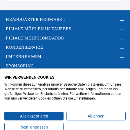
HEADQUARTER NEUMARKT
FILIALE MÜHLEN IN TAUFERS
FILIALE MEZZOLOMBARDO
KUNDENSERVICE
UNTERNEHMEN
SPONSORING
WIR VERWENDEN COOKIES
AGB
Privacy Policy
Impressum
Wir können diese zur Analyse unserer Besucherdaten platzieren, um unsere
Cookie-Einstellungen ändern
Verwaltung
Webseite zu verbessern, personalisierte Inhalte anzuzeigen und Ihnen ein
großartiges Webseiten-Erlebnis zu bieten. Für weitere Informationen zu den
von uns verwendeten Cookies öffnen Sie die Einstellungen.
Steuer- und MwSt.- Nr. IT00676670219
Alle akzeptieren
Ablehnen
Nein, anpassen