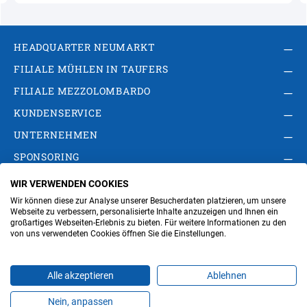
HEADQUARTER NEUMARKT
FILIALE MÜHLEN IN TAUFERS
FILIALE MEZZOLOMBARDO
KUNDENSERVICE
UNTERNEHMEN
SPONSORING
WIR VERWENDEN COOKIES
AGB
Privacy Policy
Impressum
Wir können diese zur Analyse unserer Besucherdaten platzieren, um unsere
Cookie-Einstellungen ändern
Verwaltung
Webseite zu verbessern, personalisierte Inhalte anzuzeigen und Ihnen ein
großartiges Webseiten-Erlebnis zu bieten. Für weitere Informationen zu den
von uns verwendeten Cookies öffnen Sie die Einstellungen.
Steuer- und MwSt.- Nr. IT00676670219
Alle akzeptieren
Ablehnen
Nein, anpassen