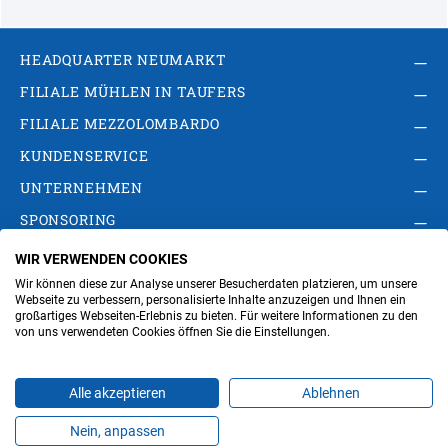
HEADQUARTER NEUMARKT
FILIALE MÜHLEN IN TAUFERS
FILIALE MEZZOLOMBARDO
KUNDENSERVICE
UNTERNEHMEN
SPONSORING
WIR VERWENDEN COOKIES
AGB
Privacy Policy
Impressum
Wir können diese zur Analyse unserer Besucherdaten platzieren, um unsere
Cookie-Einstellungen ändern
Verwaltung
Webseite zu verbessern, personalisierte Inhalte anzuzeigen und Ihnen ein
großartiges Webseiten-Erlebnis zu bieten. Für weitere Informationen zu den
von uns verwendeten Cookies öffnen Sie die Einstellungen.
Steuer- und MwSt.- Nr. IT00676670219
Alle akzeptieren
Ablehnen
Nein, anpassen
Produkte
Favoriten
Themen
Angebote
Kontakt
Jobs