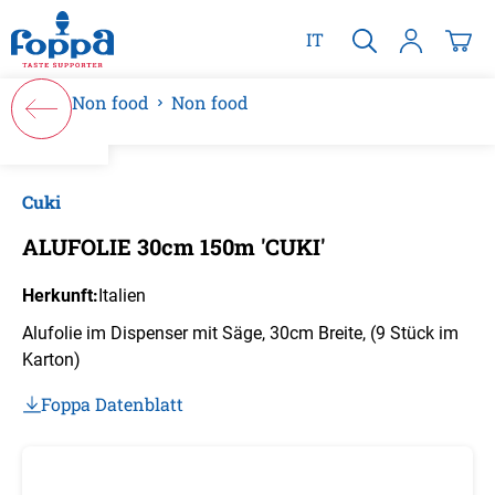
alt springen
IT
Non food
Non food
Bildergalerie überspringen
Cuki
ALUFOLIE 30cm 150m 'CUKI'
Herkunft:
Italien
Alufolie im Dispenser mit Säge, 30cm Breite, (9 Stück im
Karton)
Foppa Datenblatt