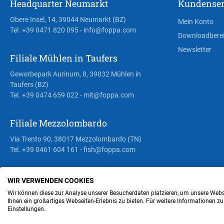
Headquarter Neumarkt
Kundenser
Obere Insel, 14, 39044 Neumarkt (BZ)
Mein Konto
Tel. +39 0471 820 095
- info@foppa.com
Downloadbere
Newsletter
Filiale Mühlen in Taufers
Gewerbepark Aurinum, 8, 39032 Mühlen in
Taufers (BZ)
Tel. +39 0474 659 022
- mit@foppa.com
Filiale Mezzolombardo
Via Trento 90, 38017 Mezzolombardo (TN)
Tel. +39 0461 604 161
- fish@foppa.com
WIR VERWENDEN COOKIES
Steuer- und MwSt.- Nr. IT00676670219
Wir können diese zur Analyse unserer Besucherdaten platzieren, um unsere Webse
Ihnen ein großartiges Webseiten-Erlebnis zu bieten. Für weitere Informationen z
Einstellungen.