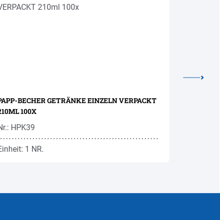
PAPP-BECHER GETRÄNKE EINZELN VERPACKT
EISWÜRFE
210ML 100X
Nr.: HPK39
Nr.: BEE2
Einheit: 1 NR.
Einheit: 4