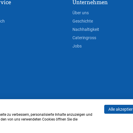
vice
Unternehmen
Über uns
ich
Geschichte
Nachhaltigkeit
Cateringross
Jobs
Alle akzeptie
AGB
Privacy Policy
Impressum
Cookie-Einstell
ite zu verbessern, personalisierte Inhalte anzuzeigen und
u den von uns verwendeten Cookies öffnen Sie die
Verwaltung