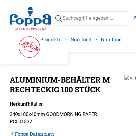
springen
Zur Hauptnavigation springen
Produkte
Non food
Non food
ALUMINIUM-BEHÄLTER M
Bilder
RECHTECKIG 100 STÜCK
Herkunft:
Italien
240x180x40mm GOODMORNING PAPER
PC001332
Foppa Datenblatt