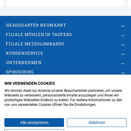
HEADQUARTER NEUMARKT
FILIALE MÜHLEN IN TAUFERS
FILIALE MEZZOLOMBARDO
KUNDENSERVICE
UNTERNEHMEN
SPONSORING
WIR VERWENDEN COOKIES
AGB
Privacy Policy
Impressum
Wir können diese zur Analyse unserer Besucherdaten platzieren, um unsere
Cookie-Einstellungen ändern
Verwaltung
Webseite zu verbessern, personalisierte Inhalte anzuzeigen und Ihnen ein
großartiges Webseiten-Erlebnis zu bieten. Für weitere Informationen zu den
von uns verwendeten Cookies öffnen Sie die Einstellungen.
Steuer- und MwSt.- Nr. IT00676670219
Alle akzeptieren
Ablehnen