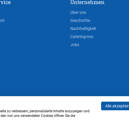
vice
Unternehmen
Über uns
ich
Geschichte
Nachhaltigkeit
Cateringross
Jobs
Alle akzeptie
AGB
Privacy Policy
Impressum
Cookie-Einstell
ite zu verbessern, personalisierte Inhalte anzuzeigen und
u den von uns verwendeten Cookies öffnen Sie die
Verwaltung