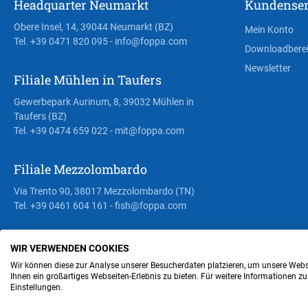
Headquarter Neumarkt
Kundenser
Obere Insel, 14, 39044 Neumarkt (BZ)
Mein Konto
Tel. +39 0471 820 095
- info@foppa.com
Downloadbere
Newsletter
Filiale Mühlen in Taufers
Gewerbepark Aurinum, 8, 39032 Mühlen in
Taufers (BZ)
Tel. +39 0474 659 022
- mit@foppa.com
Filiale Mezzolombardo
Via Trento 90, 38017 Mezzolombardo (TN)
Tel. +39 0461 604 161
- fish@foppa.com
WIR VERWENDEN COOKIES
Steuer- und MwSt.- Nr. IT00676670219
Wir können diese zur Analyse unserer Besucherdaten platzieren, um unsere Webse
Ihnen ein großartiges Webseiten-Erlebnis zu bieten. Für weitere Informationen z
Einstellungen.