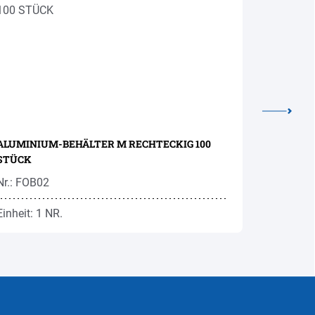
ALUMINIUM-BEHÄLTER M RECHTECKIG 100
PAPP-BEC
STÜCK
210ML 10
Nr.: FOB02
Nr.: HPK3
Einheit: 1 NR.
Einheit: 1