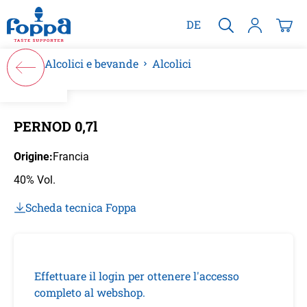
nuto principale
DE
Alcolici e bevande
Alcolici
Salta la galleria di immagini
PERNOD 0,7l
Origine:
Francia
40% Vol.
Scheda tecnica Foppa
Effettuare il login per ottenere l'accesso
completo al webshop.