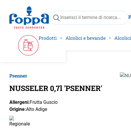
ricerca
Passa alla navigazione principale
Prodotti
Alcolici e bevande
Alcolici
Psenner
Salta 
NUSSELER 0,7l 'PSENNER'
Allergeni:
Frutta Guscio
Origine:
Alto Adige