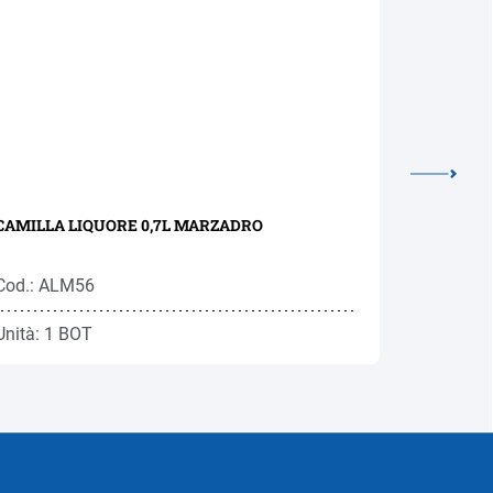
CAMILLA LIQUORE 0,7L MARZADRO
KRANEWI
0,7L RON
Cod.: ALM56
Cod.: RO
Unità: 1 BOT
Unità: 1 