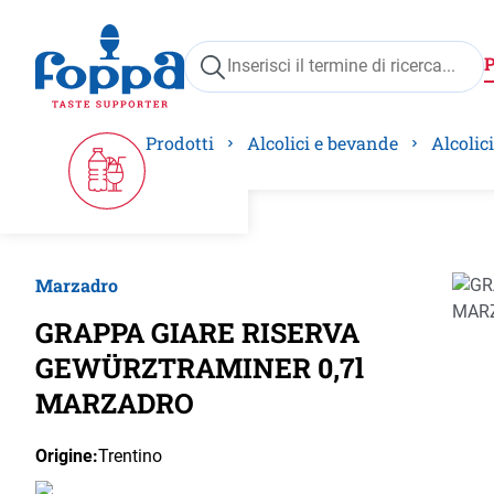
ricerca
Passa alla navigazione principale
Prodotti
Alcolici e bevande
Alcolici
Marzadro
Salta 
GRAPPA GIARE RISERVA
GEWÜRZTRAMINER 0,7l
MARZADRO
Origine:
Trentino