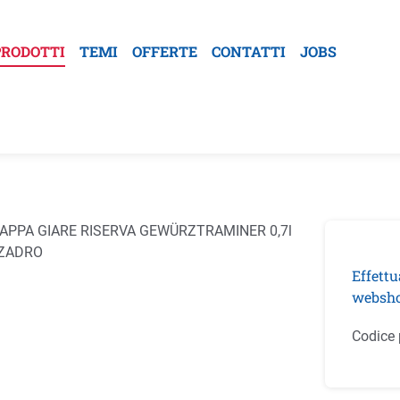
PRODOTTI
TEMI
OFFERTE
CONTATTI
JOBS
la galleria di immagini
Effettu
websho
Codice 