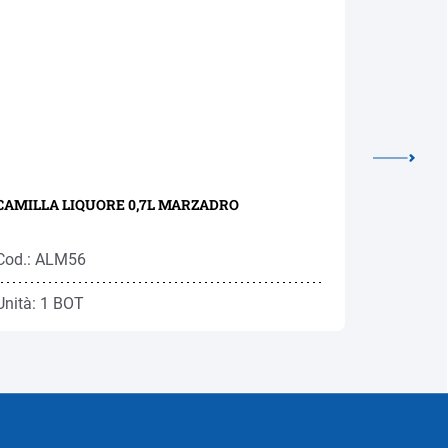
CAMILLA LIQUORE 0,7L MARZADRO
KRANEWI
0,7L RON
Cod.: ALM56
Cod.: RO
Unità: 1 BOT
Unità: 1 