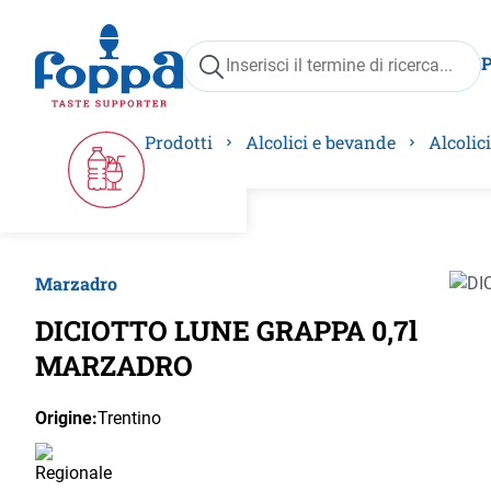
ricerca
Passa alla navigazione principale
Prodotti
Alcolici e bevande
Alcolici
Marzadro
Salta 
DICIOTTO LUNE GRAPPA 0,7l
MARZADRO
Origine:
Trentino