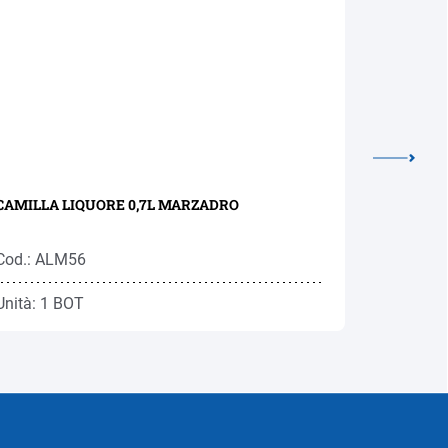
CAMILLA LIQUORE 0,7L MARZADRO
KRANEWI
0,7L RON
Cod.: ALM56
Cod.: RO
Unità: 1 BOT
Unità: 1 