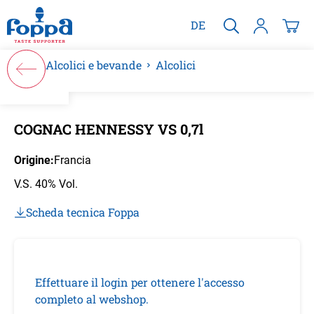
nuto principale
DE
Alcolici e bevande
Alcolici
Salta la galleria di immagini
COGNAC HENNESSY VS 0,7l
Origine:
Francia
V.S. 40% Vol.
Scheda tecnica Foppa
Effettuare il login per ottenere l'accesso
completo al webshop.