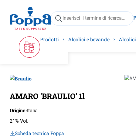
ricerca
Passa alla navigazione principale
Prodotti
Alcolici e bevande
Alcolici
Salta 
AMARO 'BRAULIO' 1l
Origine:
Italia
21% Vol.
Scheda tecnica Foppa