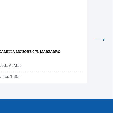
CAMILLA LIQUORE 0,7L MARZADRO
KRANEWI
0,7L RON
Cod.: ALM56
Cod.: RO
Unità: 1 BOT
Unità: 1 