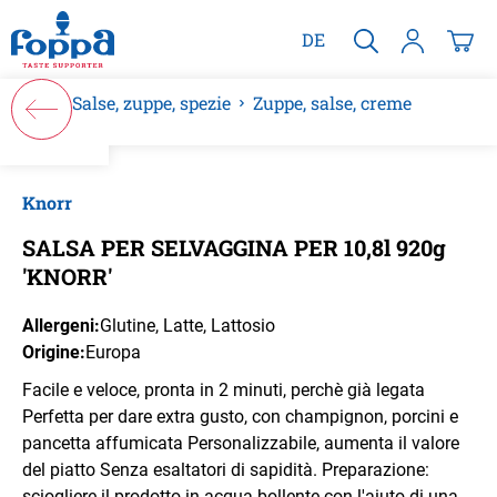
nuto principale
DE
Salse, zuppe, spezie
Zuppe, salse, creme
Salta la galleria di immagini
Knorr
SALSA PER SELVAGGINA PER 10,8l 920g
'KNORR'
Allergeni:
Glutine
, Latte
, Lattosio
Origine:
Europa
Facile e veloce, pronta in 2 minuti, perchè già legata
Perfetta per dare extra gusto, con champignon, porcini e
pancetta affumicata Personalizzabile, aumenta il valore
del piatto Senza esaltatori di sapidità. Preparazione:
sciogliere il prodotto in acqua bollente con l'aiuto di una