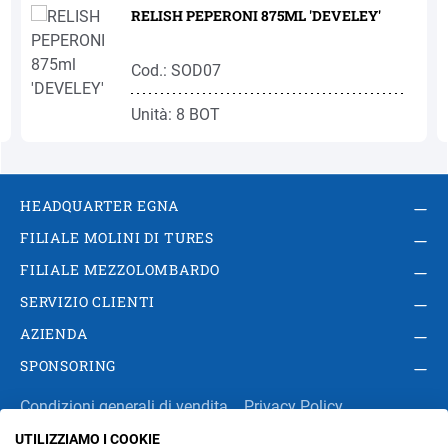
RELISH PEPERONI 875ML 'DEVELEY'
Cod.: SOD07
Unità: 8 BOT
HEADQUARTER EGNA
FILIALE MOLINI DI TURES
FILIALE MEZZOLOMBARDO
SERVIZIO CLIENTI
AZIENDA
SPONSORING
Condizioni generali di vendita
Privacy Policy
UTILIZZIAMO I COOKIE
Impressum
Modifica impostazioni dei cookie