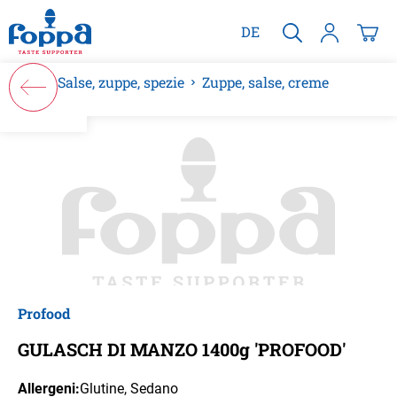
nuto principale
DE
Salse, zuppe, spezie
Zuppe, salse, creme
Salta la galleria di immagini
Profood
GULASCH DI MANZO 1400g 'PROFOOD'
Allergeni:
Glutine
, Sedano