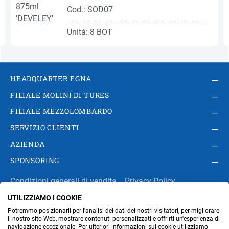
Cod.: SOD07
Unità: 8 BOT
HEADQUARTER EGNA
FILIALE MOLINI DI TURES
FILIALE MEZZOLOMBARDO
SERVIZIO CLIENTI
AZIENDA
SPONSORING
Condizioni generali di vendita
Privacy Policy
UTILIZZIAMO I COOKIE
Impressum
Modifica impostazioni dei cookie
Potremmo posizionarli per l'analisi dei dati dei nostri visitatori, per migliorare
Amministrazione
il nostro sito Web, mostrare contenuti personalizzati e offrirti un'esperienza di
navigazione eccezionale. Per ulteriori informazioni sui cookie utilizziamo