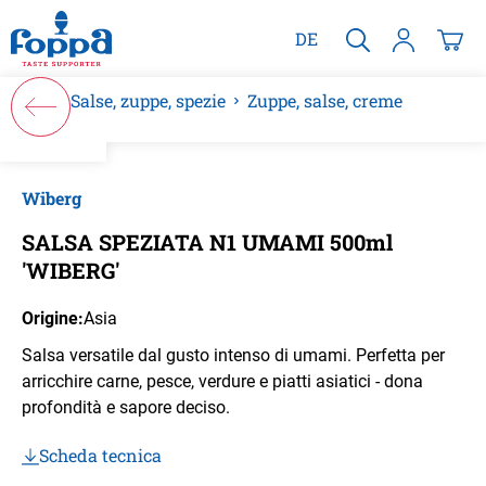
nuto principale
DE
Salse, zuppe, spezie
Zuppe, salse, creme
Salta la galleria di immagini
Wiberg
SALSA SPEZIATA N1 UMAMI 500ml
'WIBERG'
Origine:
Asia
Salsa versatile dal gusto intenso di umami. Perfetta per
arricchire carne, pesce, verdure e piatti asiatici - dona
profondità e sapore deciso.
Scheda tecnica