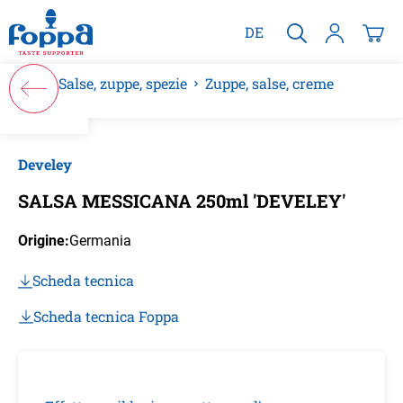
nuto principale
DE
Salse, zuppe, spezie
Zuppe, salse, creme
Salta la galleria di immagini
Develey
SALSA MESSICANA 250ml 'DEVELEY'
Origine:
Germania
Scheda tecnica
Scheda tecnica Foppa