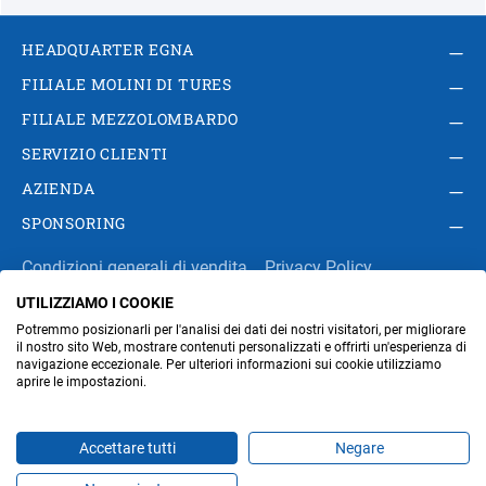
HEADQUARTER EGNA
FILIALE MOLINI DI TURES
FILIALE MEZZOLOMBARDO
SERVIZIO CLIENTI
AZIENDA
SPONSORING
Condizioni generali di vendita
Privacy Policy
UTILIZZIAMO I COOKIE
Impressum
Modifica impostazioni dei cookie
Potremmo posizionarli per l'analisi dei dati dei nostri visitatori, per migliorare
Amministrazione
il nostro sito Web, mostrare contenuti personalizzati e offrirti un'esperienza di
navigazione eccezionale. Per ulteriori informazioni sui cookie utilizziamo
aprire le impostazioni.
Part. IVA IT00676670219
Accettare tutti
Negare