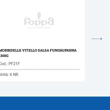
MORBIDELLE VITELLO SALSA FUNGHI/PANNA
RAGU' AL
1300G
Cod.: PF21F
Cod.: RA
Unità: 6 NR.
Unità: 1 