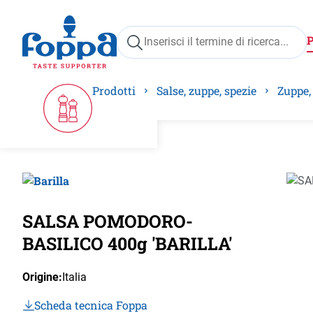
ricerca
Passa alla navigazione principale
Prodotti
Salse, zuppe, spezie
Zuppe,
Salta 
SALSA POMODORO-
BASILICO 400g 'BARILLA'
Origine:
Italia
Scheda tecnica Foppa