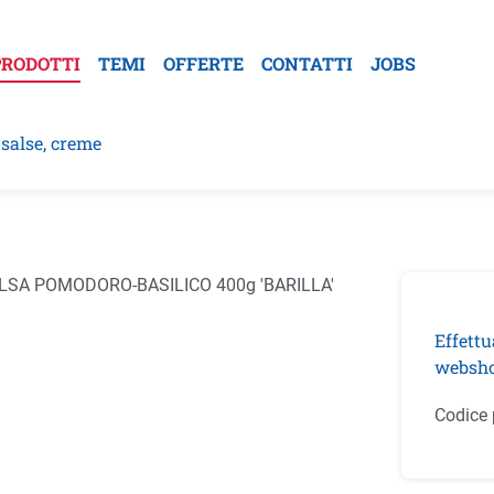
PRODOTTI
TEMI
OFFERTE
CONTATTI
JOBS
 salse, creme
la galleria di immagini
Effettu
websho
Codice 