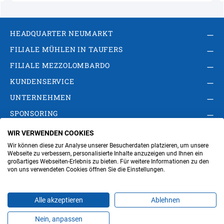
HEADQUARTER NEUMARKT
FILIALE MÜHLEN IN TAUFERS
FILIALE MEZZOLOMBARDO
KUNDENSERVICE
UNTERNEHMEN
SPONSORING
WIR VERWENDEN COOKIES
AGB
Privacy Policy
Impressum
Wir können diese zur Analyse unserer Besucherdaten platzieren, um unsere
Cookie-Einstellungen ändern
Verwaltung
Webseite zu verbessern, personalisierte Inhalte anzuzeigen und Ihnen ein
großartiges Webseiten-Erlebnis zu bieten. Für weitere Informationen zu den
von uns verwendeten Cookies öffnen Sie die Einstellungen.
Steuer- und MwSt.- Nr. IT00676670219
Alle akzeptieren
Ablehnen
Nein, anpassen