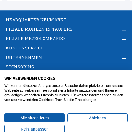
HEADQUARTER NEUMARKT
FILIALE MÜHLEN IN TAUFERS
FILIALE MEZZOLOMBARDO
KUNDENSERVICE
UNTERNEHMEN
SPONSORING
WIR VERWENDEN COOKIES
AGB
Privacy Policy
Impressum
Wir können diese zur Analyse unserer Besucherdaten platzieren, um unsere
Cookie-Einstellungen ändern
Verwaltung
Webseite zu verbessern, personalisierte Inhalte anzuzeigen und Ihnen ein
großartiges Webseiten-Erlebnis zu bieten. Für weitere Informationen zu den
von uns verwendeten Cookies öffnen Sie die Einstellungen.
Steuer- und MwSt.- Nr. IT00676670219
Alle akzeptieren
Ablehnen
Nein, anpassen