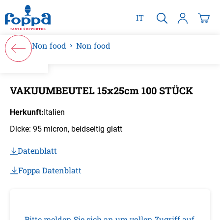
alt springen
IT
Non food
Non food
Bildergalerie überspringen
VAKUUMBEUTEL 15x25cm 100 STÜCK
Herkunft:
Italien
Dicke: 95 micron, beidseitig glatt
Datenblatt
Foppa Datenblatt
Bitte melden Sie sich an um vollen Zugriff auf