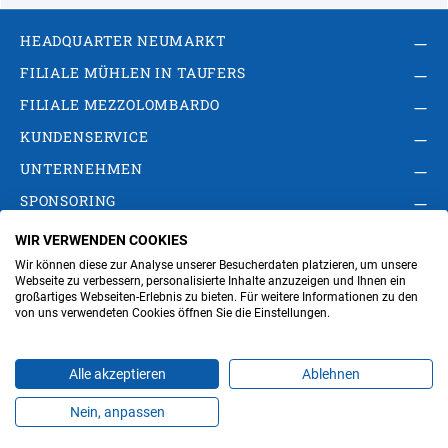
HEADQUARTER NEUMARKT
FILIALE MÜHLEN IN TAUFERS
FILIALE MEZZOLOMBARDO
KUNDENSERVICE
UNTERNEHMEN
SPONSORING
WIR VERWENDEN COOKIES
AGB
Privacy Policy
Impressum
Wir können diese zur Analyse unserer Besucherdaten platzieren, um unsere
Cookie-Einstellungen ändern
Verwaltung
Webseite zu verbessern, personalisierte Inhalte anzuzeigen und Ihnen ein
großartiges Webseiten-Erlebnis zu bieten. Für weitere Informationen zu den
von uns verwendeten Cookies öffnen Sie die Einstellungen.
Steuer- und MwSt.- Nr. IT00676670219
Alle akzeptieren
Ablehnen
Nein, anpassen
Produkte
Favoriten
Themen
Angebote
Kontakt
Jobs