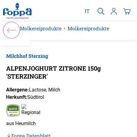
alt springen
IT
Molkereiprodukte
Molkereiprodukte
Bildergalerie überspringen
Milchhof Sterzing
ALPENJOGHURT ZITRONE 150g
'STERZINGER'
Allergene:
Lactose
, Milch
Herkunft:
Südtirol
aus Heumilch
Foppa Datenblatt