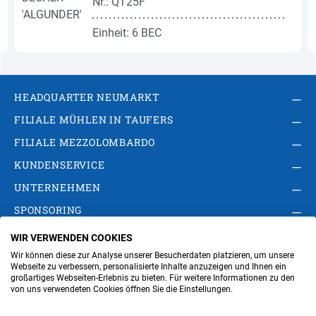
Nr.: QT25F
Einheit: 6 BEC
HEADQUARTER NEUMARKT
FILIALE MÜHLEN IN TAUFERS
FILIALE MEZZOLOMBARDO
KUNDENSERVICE
UNTERNEHMEN
SPONSORING
WIR VERWENDEN COOKIES
AGB
Privacy Policy
Impressum
Wir können diese zur Analyse unserer Besucherdaten platzieren, um unsere
Cookie-Einstellungen ändern
Verwaltung
Webseite zu verbessern, personalisierte Inhalte anzuzeigen und Ihnen ein
großartiges Webseiten-Erlebnis zu bieten. Für weitere Informationen zu den
von uns verwendeten Cookies öffnen Sie die Einstellungen.
Steuer- und MwSt.- Nr. IT00676670219