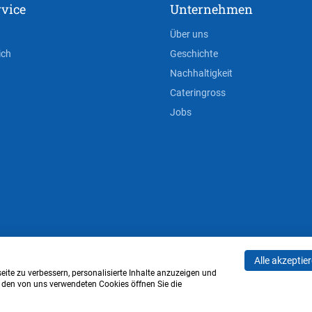
vice
Unternehmen
Über uns
ich
Geschichte
Nachhaltigkeit
Cateringross
Jobs
Alle akzeptie
AGB
Privacy Policy
Impressum
Cookie-Einstell
ite zu verbessern, personalisierte Inhalte anzuzeigen und
u den von uns verwendeten Cookies öffnen Sie die
Verwaltung