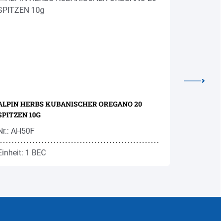
ALPIN HERBS KUBANISCHER OREGANO 20
ALPIN H
SPITZEN 10G
GETROCK
Nr.: AH50F
Nr.: AHS0
Einheit: 1 BEC
Einheit: 1