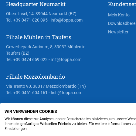
Headquarter Neumarkt
Kundenser
Obere Insel, 14, 39044 Neumarkt (BZ)
Mein Konto
Tel. +39 0471 820 095
- info@foppa.com
Downloadbere
Newsletter
Filiale Mühlen in Taufers
Gewerbepark Aurinum, 8, 39032 Mühlen in
Taufers (BZ)
Tel. +39 0474 659 022
- mit@foppa.com
Filiale Mezzolombardo
Via Trento 90, 38017 Mezzolombardo (TN)
Tel. +39 0461 604 161
- fish@foppa.com
WIR VERWENDEN COOKIES
Steuer- und MwSt.- Nr. IT00676670219
Wir können diese zur Analyse unserer Besucherdaten platzieren, um unsere Webse
Ihnen ein großartiges Webseiten-Erlebnis zu bieten. Für weitere Informationen z
Einstellungen.