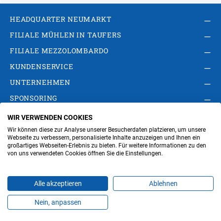
HEADQUARTER NEUMARKT
FILIALE MÜHLEN IN TAUFERS
FILIALE MEZZOLOMBARDO
KUNDENSERVICE
UNTERNEHMEN
SPONSORING
WIR VERWENDEN COOKIES
AGB
Privacy Policy
Impressum
Wir können diese zur Analyse unserer Besucherdaten platzieren, um unsere
Cookie-Einstellungen ändern
Verwaltung
Webseite zu verbessern, personalisierte Inhalte anzuzeigen und Ihnen ein
großartiges Webseiten-Erlebnis zu bieten. Für weitere Informationen zu den
von uns verwendeten Cookies öffnen Sie die Einstellungen.
Steuer- und MwSt.- Nr. IT00676670219
Alle akzeptieren
Ablehnen
Nein, anpassen
Produkte
Favoriten
Themen
Angebote
Kontakt
Jobs