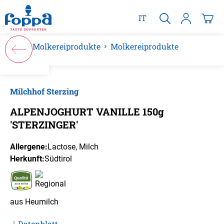
alt springen
IT
Molkereiprodukte
Molkereiprodukte
Bildergalerie überspringen
Milchhof Sterzing
ALPENJOGHURT VANILLE 150g
'STERZINGER'
Allergene:
Lactose
, Milch
Herkunft:
Südtirol
aus Heumilch
Datenblatt