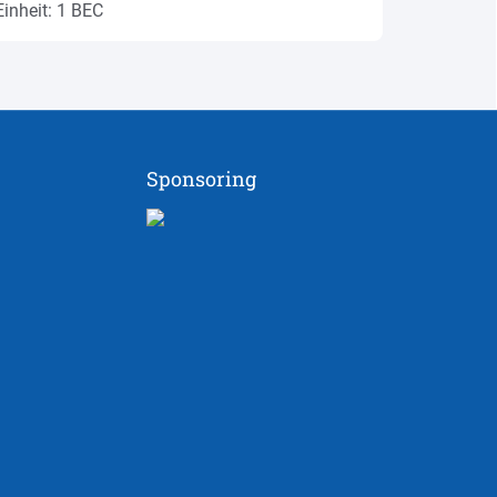
Einheit: 1 BEC
Einheit: 1
Sponsoring