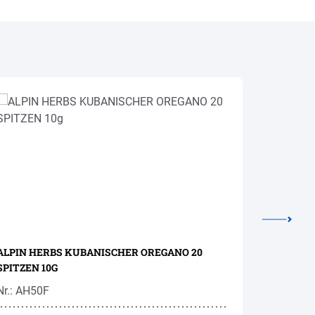
ALPIN HERBS KUBANISCHER OREGANO 20
ALPIN H
SPITZEN 10G
GETROCK
Nr.: AH50F
Nr.: AHS0