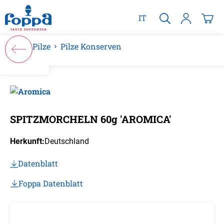
alt springen
IT
Pilze
Pilze Konserven
Bildergalerie überspringen
SPITZMORCHELN 60g 'AROMICA'
Herkunft:
Deutschland
Datenblatt
Foppa Datenblatt