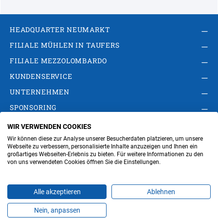
HEADQUARTER NEUMARKT
FILIALE MÜHLEN IN TAUFERS
FILIALE MEZZOLOMBARDO
KUNDENSERVICE
UNTERNEHMEN
SPONSORING
WIR VERWENDEN COOKIES
AGB
Privacy Policy
Impressum
Wir können diese zur Analyse unserer Besucherdaten platzieren, um unsere
Cookie-Einstellungen ändern
Verwaltung
Webseite zu verbessern, personalisierte Inhalte anzuzeigen und Ihnen ein
großartiges Webseiten-Erlebnis zu bieten. Für weitere Informationen zu den
von uns verwendeten Cookies öffnen Sie die Einstellungen.
Steuer- und MwSt.- Nr. IT00676670219
Alle akzeptieren
Ablehnen
Nein, anpassen
Produkte
Favoriten
Themen
Angebote
Kontakt
Jobs