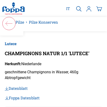
alt springen
IT
Pilze
Pilze Konserven
Bildergalerie überspringen
Lutece
CHAMPIGNONS NATUR 1/1 'LUTECE'
Herkunft:
Niederlande
geschnittene Champignons in Wasser, 460g
Abtropfgewicht
Datenblatt
Foppa Datenblatt