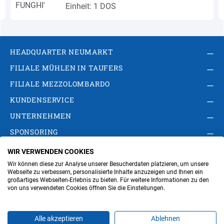
Einheit: 1 DOS
HEADQUARTER NEUMARKT
FILIALE MÜHLEN IN TAUFERS
FILIALE MEZZOLOMBARDO
KUNDENSERVICE
UNTERNEHMEN
SPONSORING
WIR VERWENDEN COOKIES
AGB
Privacy Policy
Impressum
Wir können diese zur Analyse unserer Besucherdaten platzieren, um unsere
Cookie-Einstellungen ändern
Verwaltung
Webseite zu verbessern, personalisierte Inhalte anzuzeigen und Ihnen ein
großartiges Webseiten-Erlebnis zu bieten. Für weitere Informationen zu den
von uns verwendeten Cookies öffnen Sie die Einstellungen.
Steuer- und MwSt.- Nr. IT00676670219
Alle akzeptieren
Ablehnen