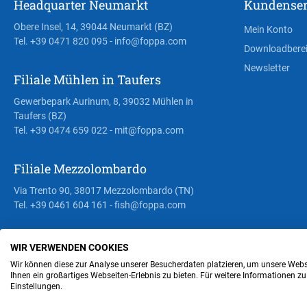
Headquarter Neumarkt
Kundenser
Obere Insel, 14, 39044 Neumarkt (BZ)
Mein Konto
Tel. +39 0471 820 095
- info@foppa.com
Downloadbere
Newsletter
Filiale Mühlen in Taufers
Gewerbepark Aurinum, 8, 39032 Mühlen in
Taufers (BZ)
Tel. +39 0474 659 022
- mit@foppa.com
Filiale Mezzolombardo
Via Trento 90, 38017 Mezzolombardo (TN)
Tel. +39 0461 604 161
- fish@foppa.com
WIR VERWENDEN COOKIES
Steuer- und MwSt.- Nr. IT00676670219
Wir können diese zur Analyse unserer Besucherdaten platzieren, um unsere Webse
Ihnen ein großartiges Webseiten-Erlebnis zu bieten. Für weitere Informationen z
Einstellungen.