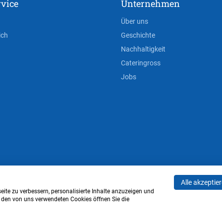
vice
Unternehmen
Über uns
ich
Geschichte
Nachhaltigkeit
Cateringross
Jobs
Alle akzeptie
AGB
Privacy Policy
Impressum
Cookie-Einstell
ite zu verbessern, personalisierte Inhalte anzuzeigen und
u den von uns verwendeten Cookies öffnen Sie die
Verwaltung