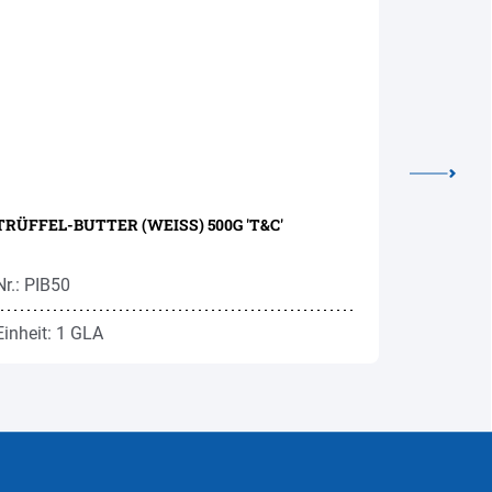
TRÜFFEL-BUTTER (WEISS) 500G 'T&C'
WEISSER
25-100G
Nr.: PIB50
Nr.: PI72F
Einheit: 1 GLA
Einheit: 0