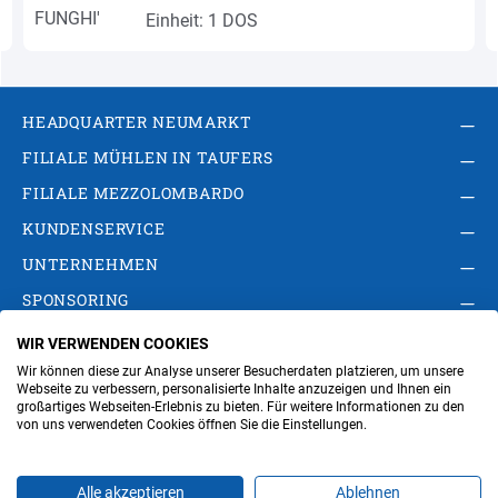
Einheit: 1 DOS
HEADQUARTER NEUMARKT
FILIALE MÜHLEN IN TAUFERS
FILIALE MEZZOLOMBARDO
KUNDENSERVICE
UNTERNEHMEN
SPONSORING
WIR VERWENDEN COOKIES
AGB
Privacy Policy
Impressum
Wir können diese zur Analyse unserer Besucherdaten platzieren, um unsere
Cookie-Einstellungen ändern
Verwaltung
Webseite zu verbessern, personalisierte Inhalte anzuzeigen und Ihnen ein
großartiges Webseiten-Erlebnis zu bieten. Für weitere Informationen zu den
von uns verwendeten Cookies öffnen Sie die Einstellungen.
Steuer- und MwSt.- Nr. IT00676670219
Alle akzeptieren
Ablehnen