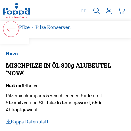
alt springen
IT
Pilze
Pilze Konserven
Bildergalerie überspringen
Nova
MISCHPILZE IN ÖL 800g ALUBEUTEL
'NOVA'
Herkunft:
Italien
Pilzemischung aus 5 verschiedenen Sorten mit
Steinpilzen und Shiitake fixfertig gewürzt, 660g
Abtropfgewicht
Foppa Datenblatt