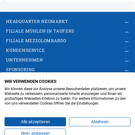
HEADQUARTER NEUMARKT
FILIALE MÜHLEN IN TAUFERS
FILIALE MEZZOLOMBARDO
KUNDENSERVICE
UNTERNEHMEN
SPONSORING
WIR VERWENDEN COOKIES
AGB
Privacy Policy
Impressum
Wir können diese zur Analyse unserer Besucherdaten platzieren, um unsere
Cookie-Einstellungen ändern
Verwaltung
Webseite zu verbessern, personalisierte Inhalte anzuzeigen und Ihnen ein
großartiges Webseiten-Erlebnis zu bieten. Für weitere Informationen zu den
von uns verwendeten Cookies öffnen Sie die Einstellungen.
Steuer- und MwSt.- Nr. IT00676670219
Alle akzeptieren
Ablehnen
Nein, anpassen