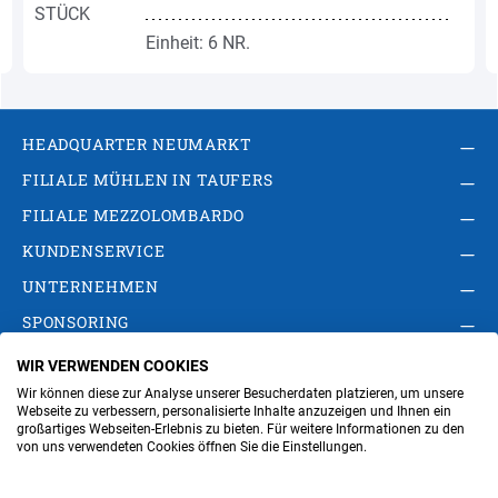
Einheit: 6 NR.
HEADQUARTER NEUMARKT
FILIALE MÜHLEN IN TAUFERS
FILIALE MEZZOLOMBARDO
KUNDENSERVICE
UNTERNEHMEN
SPONSORING
WIR VERWENDEN COOKIES
AGB
Privacy Policy
Impressum
Wir können diese zur Analyse unserer Besucherdaten platzieren, um unsere
Cookie-Einstellungen ändern
Verwaltung
Webseite zu verbessern, personalisierte Inhalte anzuzeigen und Ihnen ein
großartiges Webseiten-Erlebnis zu bieten. Für weitere Informationen zu den
von uns verwendeten Cookies öffnen Sie die Einstellungen.
Steuer- und MwSt.- Nr. IT00676670219