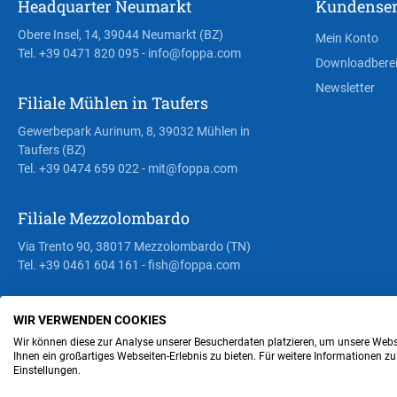
Headquarter Neumarkt
Kundenser
Obere Insel, 14, 39044 Neumarkt (BZ)
Mein Konto
Tel. +39 0471 820 095
- info@foppa.com
Downloadbere
Newsletter
Filiale Mühlen in Taufers
Gewerbepark Aurinum, 8, 39032 Mühlen in
Taufers (BZ)
Tel. +39 0474 659 022
- mit@foppa.com
Filiale Mezzolombardo
Via Trento 90, 38017 Mezzolombardo (TN)
Tel. +39 0461 604 161
- fish@foppa.com
WIR VERWENDEN COOKIES
Steuer- und MwSt.- Nr. IT00676670219
Wir können diese zur Analyse unserer Besucherdaten platzieren, um unsere Webse
Ihnen ein großartiges Webseiten-Erlebnis zu bieten. Für weitere Informationen z
Einstellungen.