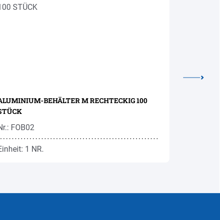
ALUMINIUM-BEHÄLTER M RECHTECKIG 100
PAPP-BEC
STÜCK
210ML 10
Nr.: FOB02
Nr.: HPK3
Einheit: 1 NR.
Einheit: 1