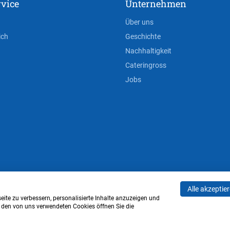
vice
Unternehmen
Über uns
ich
Geschichte
Nachhaltigkeit
Cateringross
Jobs
Alle akzeptie
AGB
Privacy Policy
Impressum
Cookie-Einstell
ite zu verbessern, personalisierte Inhalte anzuzeigen und
u den von uns verwendeten Cookies öffnen Sie die
Verwaltung