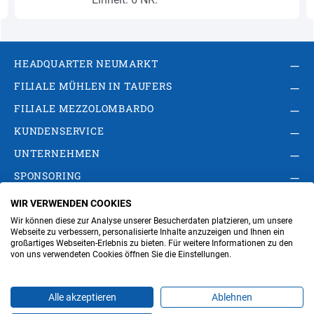
HEADQUARTER NEUMARKT
FILIALE MÜHLEN IN TAUFERS
FILIALE MEZZOLOMBARDO
KUNDENSERVICE
UNTERNEHMEN
SPONSORING
WIR VERWENDEN COOKIES
AGB
Privacy Policy
Impressum
Wir können diese zur Analyse unserer Besucherdaten platzieren, um unsere
Cookie-Einstellungen ändern
Verwaltung
Webseite zu verbessern, personalisierte Inhalte anzuzeigen und Ihnen ein
großartiges Webseiten-Erlebnis zu bieten. Für weitere Informationen zu den
von uns verwendeten Cookies öffnen Sie die Einstellungen.
Steuer- und MwSt.- Nr. IT00676670219
Alle akzeptieren
Ablehnen