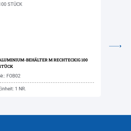
ALUMINIUM-BEHÄLTER M RECHTECKIG 100
PAPP-BEC
STÜCK
210ML 10
Nr.: FOB02
Nr.: HPK3
Einheit: 1 NR.
Einheit: 1