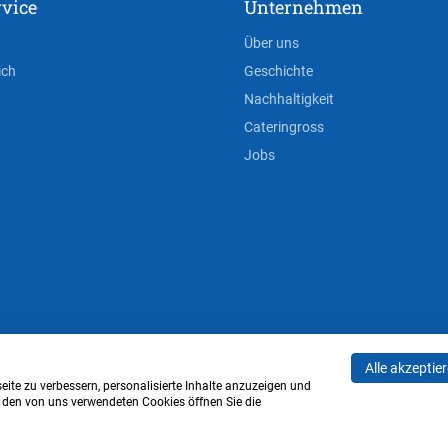
vice
Unternehmen
Über uns
ich
Geschichte
Nachhaltigkeit
Cateringross
Jobs
Alle akzeptie
AGB
Privacy Policy
Impressum
Cookie-Einstell
ite zu verbessern, personalisierte Inhalte anzuzeigen und
u den von uns verwendeten Cookies öffnen Sie die
Verwaltung