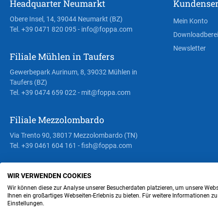
Headquarter Neumarkt
Kundenser
Obere Insel, 14, 39044 Neumarkt (BZ)
Mein Konto
Tel. +39 0471 820 095
- info@foppa.com
Downloadbere
Newsletter
Filiale Mühlen in Taufers
Gewerbepark Aurinum, 8, 39032 Mühlen in
Taufers (BZ)
Tel. +39 0474 659 022
- mit@foppa.com
Filiale Mezzolombardo
Via Trento 90, 38017 Mezzolombardo (TN)
Tel. +39 0461 604 161
- fish@foppa.com
WIR VERWENDEN COOKIES
Steuer- und MwSt.- Nr. IT00676670219
Wir können diese zur Analyse unserer Besucherdaten platzieren, um unsere Webse
Ihnen ein großartiges Webseiten-Erlebnis zu bieten. Für weitere Informationen z
Einstellungen.