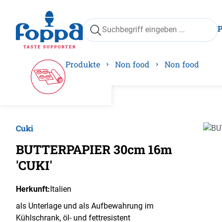
springen
Zur Hauptnavigation springen
Produkte
Non food
Non food
Cuki
Bilder
BUTTERPAPIER 30cm 16m
'CUKI'
Herkunft:
Italien
als Unterlage und als Aufbewahrung im
Kühlschrank, öl- und fettresistent