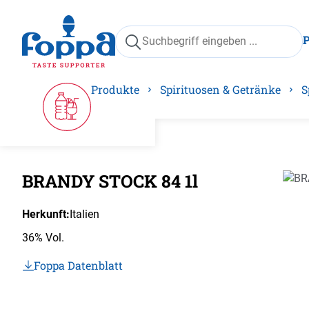
springen
Zur Hauptnavigation springen
Produkte
Spirituosen & Getränke
S
BRANDY STOCK 84 1l
Bilder
Herkunft:
Italien
36% Vol.
Foppa Datenblatt