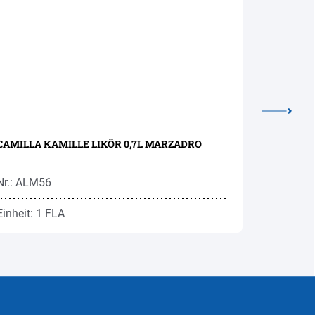
CAMILLA KAMILLE LIKÖR 0,7L MARZADRO
KRANEWIT
Nr.: ALM56
Nr.: ROK6
Einheit: 1 FLA
Einheit: 1