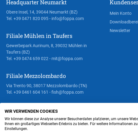
Headquarter Neumarkt
Kundenser
Obere Insel, 14, 39044 Neumarkt (BZ)
Mein Konto
Tel. +39 0471 820 095
- info@foppa.com
Downloadbere
Newsletter
Filiale Mühlen in Taufers
Gewerbepark Aurinum, 8, 39032 Mühlen in
Taufers (BZ)
Tel. +39 0474 659 022
- mit@foppa.com
Filiale Mezzolombardo
Via Trento 90, 38017 Mezzolombardo (TN)
Tel. +39 0461 604 161
- fish@foppa.com
WIR VERWENDEN COOKIES
Steuer- und MwSt.- Nr. IT00676670219
Wir können diese zur Analyse unserer Besucherdaten platzieren, um unsere Webse
Ihnen ein großartiges Webseiten-Erlebnis zu bieten. Für weitere Informationen z
Einstellungen.