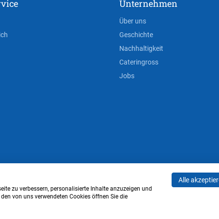
vice
Unternehmen
Über uns
ich
Geschichte
Nachhaltigkeit
Cateringross
Jobs
Alle akzeptie
AGB
Privacy Policy
Impressum
Cookie-Einstell
ite zu verbessern, personalisierte Inhalte anzuzeigen und
u den von uns verwendeten Cookies öffnen Sie die
Verwaltung