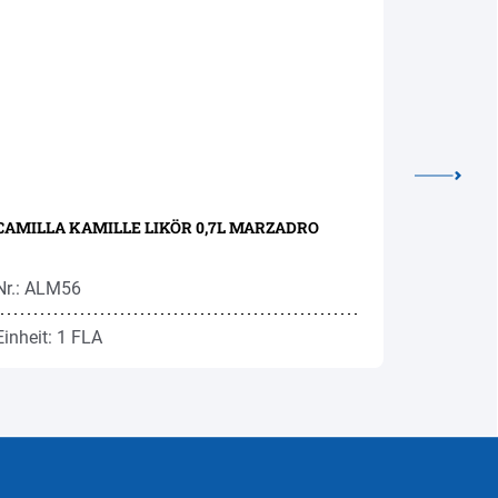
CAMILLA KAMILLE LIKÖR 0,7L MARZADRO
KRANEWIT
Nr.: ALM56
Nr.: ROK6
Einheit: 1 FLA
Einheit: 1