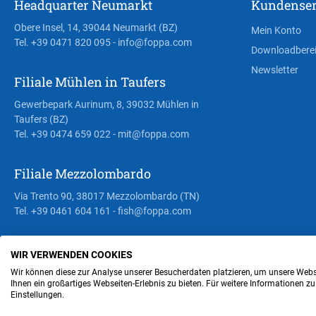
Headquarter Neumarkt
Kundenser
Obere Insel, 14, 39044 Neumarkt (BZ)
Mein Konto
Tel. +39 0471 820 095
- info@foppa.com
Downloadbere
Newsletter
Filiale Mühlen in Taufers
Gewerbepark Aurinum, 8, 39032 Mühlen in
Taufers (BZ)
Tel. +39 0474 659 022
- mit@foppa.com
Filiale Mezzolombardo
Via Trento 90, 38017 Mezzolombardo (TN)
Tel. +39 0461 604 161
- fish@foppa.com
WIR VERWENDEN COOKIES
Steuer- und MwSt.- Nr. IT00676670219
Wir können diese zur Analyse unserer Besucherdaten platzieren, um unsere Webse
Ihnen ein großartiges Webseiten-Erlebnis zu bieten. Für weitere Informationen z
Einstellungen.