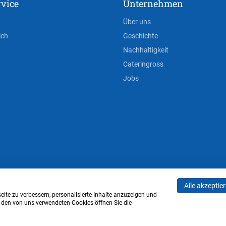
vice
Unternehmen
Über uns
ich
Geschichte
Nachhaltigkeit
Cateringross
Jobs
Alle akzeptie
AGB
Privacy Policy
Impressum
Cookie-Einstell
ite zu verbessern, personalisierte Inhalte anzuzeigen und
u den von uns verwendeten Cookies öffnen Sie die
Verwaltung