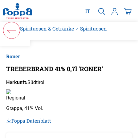
alt springen
IT
Spirituosen & Getränke
Spirituosen
Bildergalerie überspringen
Roner
TREBERBRAND 41% 0,7l 'RONER'
Herkunft:
Südtirol
Grappa, 41% Vol.
Foppa Datenblatt