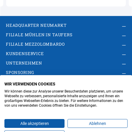
HEADQUARTER NEUMARKT
FILIALE MÜHLEN IN TAUFERS
FILIALE MEZZOLOMBARDO
KUNDENSERVICE
UNTERNEHMEN
SPONSORING
WIR VERWENDEN COOKIES
AGB
Privacy Policy
Impressum
Wir können diese zur Analyse unserer Besucherdaten platzieren, um unsere
Cookie-Einstellungen ändern
Verwaltung
Webseite zu verbessern, personalisierte Inhalte anzuzeigen und Ihnen ein
großartiges Webseiten-Erlebnis zu bieten. Für weitere Informationen zu den
von uns verwendeten Cookies öffnen Sie die Einstellungen.
Steuer- und MwSt.- Nr. IT00676670219
Alle akzeptieren
Ablehnen