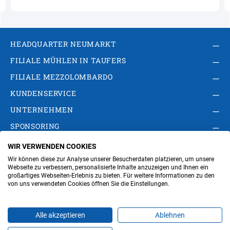
HEADQUARTER NEUMARKT
FILIALE MÜHLEN IN TAUFERS
FILIALE MEZZOLOMBARDO
KUNDENSERVICE
UNTERNEHMEN
SPONSORING
WIR VERWENDEN COOKIES
AGB
Privacy Policy
Impressum
Wir können diese zur Analyse unserer Besucherdaten platzieren, um unsere
Cookie-Einstellungen ändern
Verwaltung
Webseite zu verbessern, personalisierte Inhalte anzuzeigen und Ihnen ein
großartiges Webseiten-Erlebnis zu bieten. Für weitere Informationen zu den
von uns verwendeten Cookies öffnen Sie die Einstellungen.
Steuer- und MwSt.- Nr. IT00676670219
Alle akzeptieren
Ablehnen