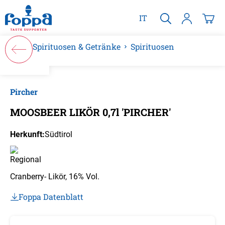
alt springen
IT
Spirituosen & Getränke
Spirituosen
Bildergalerie überspringen
Pircher
MOOSBEER LIKÖR 0,7l 'PIRCHER'
Herkunft:
Südtirol
Cranberry- Likör, 16% Vol.
Foppa Datenblatt