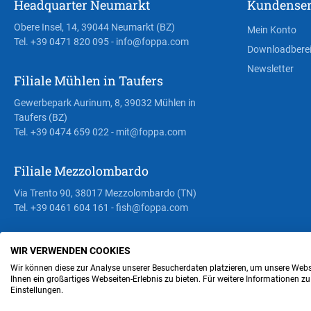
Headquarter Neumarkt
Kundenser
Obere Insel, 14, 39044 Neumarkt (BZ)
Mein Konto
Tel. +39 0471 820 095
- info@foppa.com
Downloadbere
Newsletter
Filiale Mühlen in Taufers
Gewerbepark Aurinum, 8, 39032 Mühlen in
Taufers (BZ)
Tel. +39 0474 659 022
- mit@foppa.com
Filiale Mezzolombardo
Via Trento 90, 38017 Mezzolombardo (TN)
Tel. +39 0461 604 161
- fish@foppa.com
WIR VERWENDEN COOKIES
Steuer- und MwSt.- Nr. IT00676670219
Wir können diese zur Analyse unserer Besucherdaten platzieren, um unsere Webse
Ihnen ein großartiges Webseiten-Erlebnis zu bieten. Für weitere Informationen z
Einstellungen.