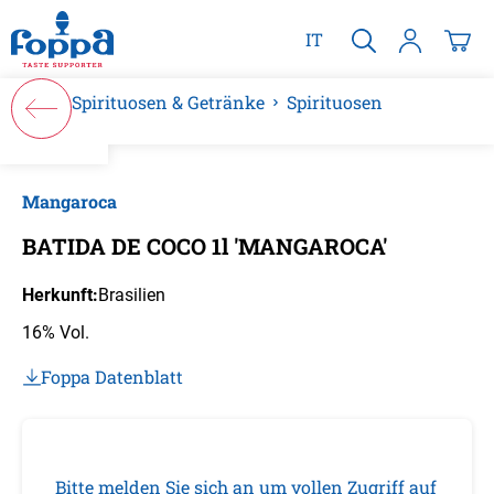
alt springen
IT
Spirituosen & Getränke
Spirituosen
Bildergalerie überspringen
Mangaroca
BATIDA DE COCO 1l 'MANGAROCA'
Herkunft:
Brasilien
16% Vol.
Foppa Datenblatt
Bitte melden Sie sich an um vollen Zugriff auf